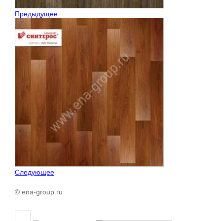
Предыдущее
Следующее
© ena-group.ru