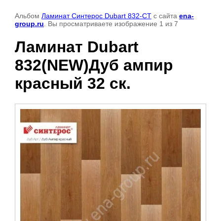
Альбом
Ламинат Синтерос Dubart 832-CT
с сайта
ena-
group.ru
. Вы просматриваете изображение 1 из 7
Ламинат Dubart
832(NEW)Дуб ампир
красный 32 ск.