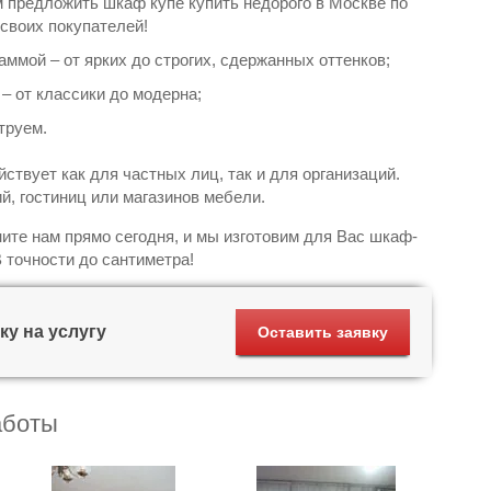
м предложить шкаф купе купить недорого в Москве по
своих покупателей!
ммой – от ярких до строгих, сдержанных оттенков;
– от классики до модерна;
труем.
твует как для частных лиц, так и для организаций.
й, гостиниц или магазинов мебели.
ите нам прямо сегодня, и мы изготовим для Вас шкаф-
В точности до сантиметра!
ку на услугу
Оставить заявку
аботы