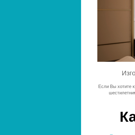
Изг
Если Вы хотите 
шестилетним
К